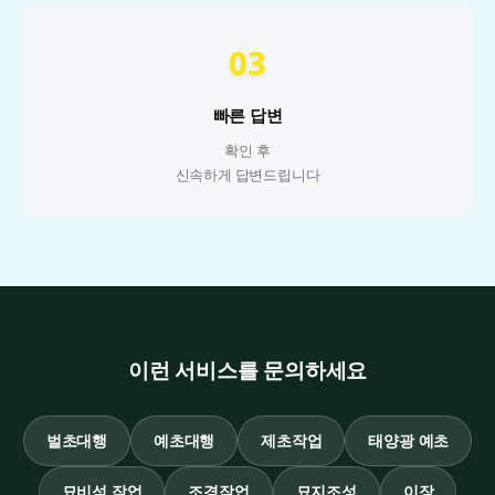
03
빠른 답변
확인 후
신속하게 답변드립니다
이런 서비스를 문의하세요
벌초대행
예초대행
제초작업
태양광 예초
묘비석 작업
조경작업
묘지조성
이장