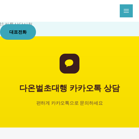
콘
텐
츠
1:1 카톡상담신청
로
대표전화
건
너
뛰
기
다온벌초대행 카카오톡 상담
편하게 카카오톡으로 문의하세요