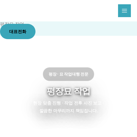
콘
텐
츠
평장묘 작업
로
대표전화
건
너
뛰
기
평장 · 묘 작업대행 전문
평장묘 작업
현장 맞춤 진행 · 작업 전후 사진 보고 ·
깔끔한 마무리까지 책임집니다.