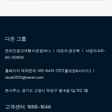
다온 그룹
온라인광고대행:다온컴퍼니 ㅣ 대표자:권오복 ㅣ 사업자:431-
60-00606
홈페이지 제작문의: 010-8431-7217(월보장&사이드) ㅣ
obok5555@naver.com
본사주소: 경기도 고양시 덕양구 꽃내음 1길 152, 1층
고객센터: 1668-1646