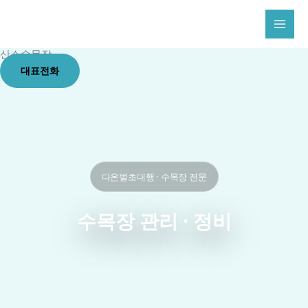
콘
텐
츠
산소수목장
로
대표전화
건
너
뛰
기
다온벌초대행 · 수목장 전문
수목장 관리 · 정비