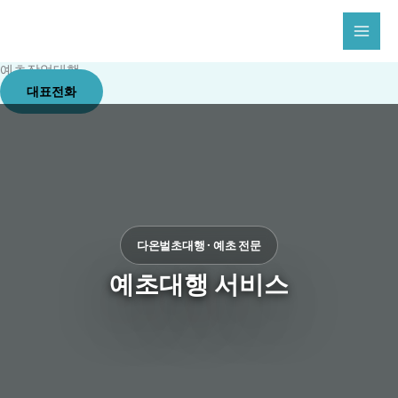
콘
텐
츠
예초작업대행
로
대표전화
건
너
뛰
기
다온벌초대행 · 예초 전문
예초대행 서비스