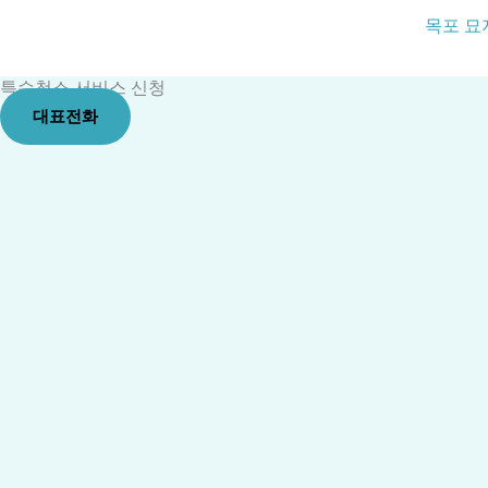
콘
목포 묘
텐
츠
특수청소 서비스 신청
로
대표전화
건
너
뛰
기