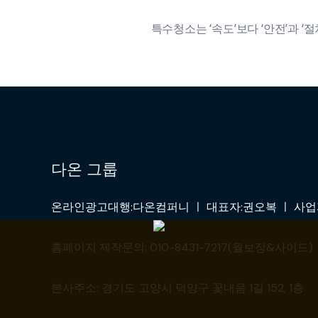
특수청소는 ‘속도’보다 ‘안전’과 
다온 그룹
온라인광고대행:다온컴퍼니 ㅣ 대표자:권오복 ㅣ 사업자:4
홈페이지 제작문의: 010-8431-7217(월보장&사이드) ㅣ 
본사주소: 경기도 고양시 덕양구 꽃내음 1길 152, 1층